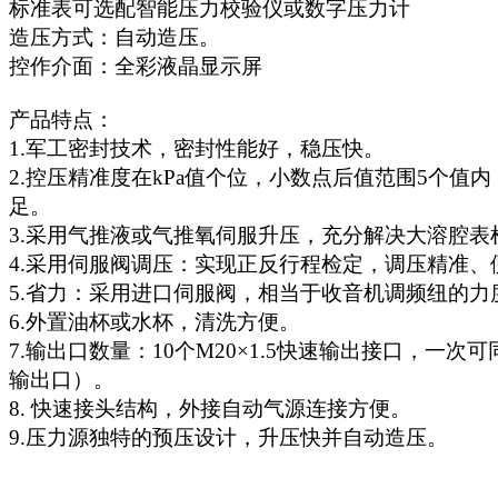
标准表可选配智能压力校验仪或数字压力计
造压方式：自动造压。
控作介面：全彩液晶显示屏
产品特点：
1.军工密封技术，密封性能好，稳压快。
2.控压精准度在
kPa值个位，小数点后值范围5个值
足。
3.
采用气推液或气推氧伺服升压，充分解决大溶腔表
4.
采用伺服阀调压：实现正反行程检定，调压精准、
5.
省力：采用进口伺服阀，相当于收音机调频纽的力
6.
外置油杯或水杯，清洗方便。
7.
输出口数量：
10个M20×1.5快速输出接口，一次
输出口）。
8.
快速接头结构，外接自动气源连接方便。
9.
压力源独特的预压设计，升压快并自动造压。