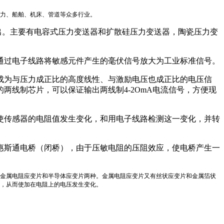
力、船舶、机床、管道等众多行业。
输出。主要有电容式压力变送器和扩散硅压力变送器，陶瓷压力变
通过电子线路将敏感元件产生的毫伏信号放大为工业标准信号。
成为与压力成正比的高度线性、与激励电压也成正比的电压信
线制芯片，可以保证输出两线制4-2OmA电流信号，方便现
使传感器的电阻值发生变化，和用电子线路检测这一变化，并转
惠斯通电桥（闭桥），由于压敏电阻的压阻效应，使电桥产生一
金属电阻应变片和半导体应变片两种。金属电阻应变片又有丝状应变片和金属箔状
变，从而使加在电阻上的电压发生变化。