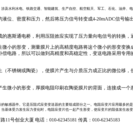
，涉及水利水电、铁路交通、智能建筑、生产自控、航空航天、军工、石化、油井、电
液位、密度和压力，然后将压力信号转变成4-20mADC信号
成的惠斯通电桥，利用压阻效应实现了压力量向电信号的转换，
生微小的形变，测量膜片上的高精度电路将这个微小的形变变换
偿电路，所以可以做到高精度和高稳定性，变送电路采用专用的两
上（不锈钢或陶瓷），使膜片产生与介质压力成正比的微位移，
产生微小的形变，厚膜电阻印刷在陶瓷膜片的背面，连接成一个
。
号的敏感器件。它是压阻式应变变送器的主要组成部分之一。电阻应变片应用最多的是
，当基体受力发生应力变化时，电阻应变片也一起产生形变，使应变片的阻值发生改
业大厦 电话：010-62345181 传真：010-62345183