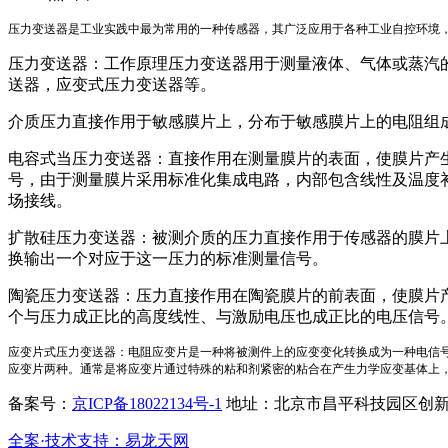
压力变送器是工业实践中最为常用的一种传感器，其广泛应用于各种工业自控环境
压力变送器：工作原理压力变送器用于测量液体、气体或蒸汽的
送器，应变式压力变送器等。
介质压力直接作用于敏感膜片上，分布于敏感膜片上的电阻组
电容式当压力变送器：直接作用在测量膜片的表面，使膜片产
号，由于测量膜片采用标准化集成电路，内部包含线性及温度补
场接线。
扩散硅压力变送器：被测介质的压力直接作用于传感器的膜片
换输出一个对应于这一压力的标准测量信号。
陶瓷压力变送器：压力直接作用在陶瓷膜片的前表面，使膜片
个与压力成正比的高度线性、与激励电压也成正比的电压信号
应变片式压力变送器：电阻应变片是一种将被测件上的应变变化转换成为一种电信
应变片两种。通常是将应变片通过特殊的粘和剂紧密的粘合在产生力学应变基体上
备案号：
京ICP备18022134号-1
地址：北京市昌平科技园区创新路11号创
全案·技术支持：易龙天网