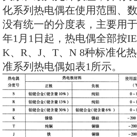
化系列热电偶在使用范围、
没有统一的分度表，主要用
年
1
月
1
日起，热电偶全部按
I
K
、
R
、
J
、
T
、
N 8
种标准化热
准系列热电偶如表
1
所示。