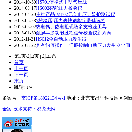
2014-10-30
HS701便携式手动气压源
2014-08-17
HS602智能压力校验仪
2014-04-20
主推产品-ME02无创血压计监护测试仪
2013-05-28
5秒稳压,压力表快速检定最佳选择
2013-03-02
热电偶、热电阻现场多支检验工具
2013-01-30
触屏—多功能过程信号校验仪新方向
2012-11-21
HS612全自动压力发生器
2012-08-22
具有触屏操作、伺服控制自动压力发生器全面..
第
1
页/总
2
页 | 总
23
条 |
首页
上一页
下一页
末页
跳转:
备案号：
京ICP备18022134号-1
地址：北京市昌平科技园区创新路11号创
全案·技术支持：易龙天网