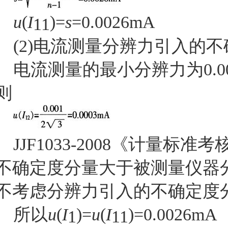
u
(
I
)=
s
=0.0026mA
11
(2)
电流测量分辨力引入的不
电流测量的最小分辨力为
0.
则
JJF1033-2008
《计量标准考
不确定度分量大于被测量仪器
不考虑分辨力引入的不确定度
所以
u
(
I
)=
u
(
I
)=0.0026mA
1
11