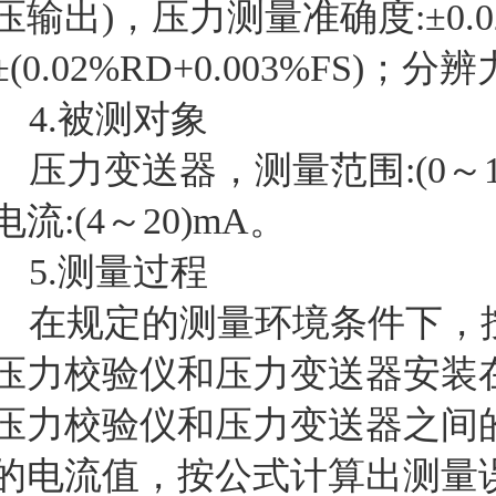
压输出
)
，压力测量准确度
:±0.
±(0.02%RD+0.003%FS)
；分辨
4.
被测对象
压力变送器，测量范围
:(0
～
电流
:(4
～
20)mA
。
5.
测量过程
在规定的测量环境条件下，
压力校验仪和压力变送器安装
压力校验仪和压力变送器之间
的电流值，按公式计算出测量