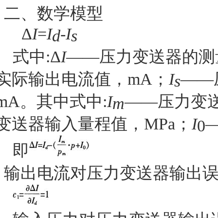
二、数学模型
Δ
I
=
I
-
I
d
s
式中
:Δ
I
——
压力变送器的测
实际输出电流值，
mA
；
I
——
s
mA
。其中式中
:
I
——
压力变
m
变送器输入量程值，
MPa
；
I
0
即
输出电流对压力变送器输出