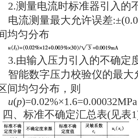
2.
测量电流时标准器引入的
电流测量最大允许误差
:±(0
间均匀分布
3.
由输入压力引入的不确定
智能数字压力校验仪的最大
区间均匀分布，则
u
(
p
)=0.02%×1.6=0.00032MPa
四、标准不确定汇总表
(
见表
1