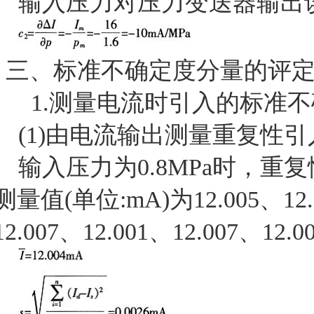
输入压力对压力变送器输出
三、标准不确定度分量的评
1.
测量电流时引入的标准不
(1)
由电流输出测量重复性引
输入压力为
0.8MPa
时，重复
测量值
(
单位
:mA)
为
12.005
、
12
12.007
、
12.001
、
12.007
、
12.0